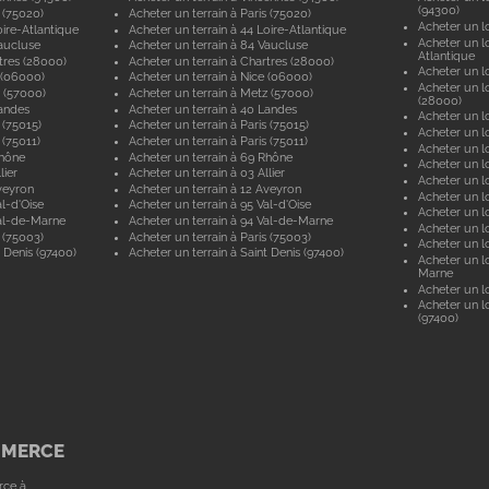
(94300)
 (75020)
Acheter un terrain à Paris (75020)
Acheter un lo
ire-Atlantique
Acheter un terrain à 44 Loire-Atlantique
Acheter un lo
aucluse
Acheter un terrain à 84 Vaucluse
Atlantique
tres (28000)
Acheter un terrain à Chartres (28000)
Acheter un lo
 (06000)
Acheter un terrain à Nice (06000)
Acheter un lo
 (57000)
Acheter un terrain à Metz (57000)
(28000)
andes
Acheter un terrain à 40 Landes
Acheter un lo
 (75015)
Acheter un terrain à Paris (75015)
Acheter un lo
 (75011)
Acheter un terrain à Paris (75011)
Acheter un lo
Rhône
Acheter un terrain à 69 Rhône
Acheter un lo
lier
Acheter un terrain à 03 Allier
Acheter un lo
veyron
Acheter un terrain à 12 Aveyron
Acheter un l
l-d'Oise
Acheter un terrain à 95 Val-d'Oise
Acheter un lo
al-de-Marne
Acheter un terrain à 94 Val-de-Marne
Acheter un lo
 (75003)
Acheter un terrain à Paris (75003)
Acheter un lo
 Denis (97400)
Acheter un terrain à Saint Denis (97400)
Acheter un lo
Marne
Acheter un lo
Acheter un lo
(97400)
MMERCE
rce à