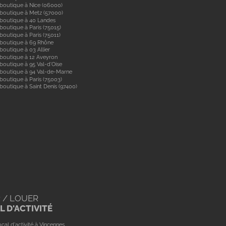
boutique à Nice (06000)
boutique à Metz (57000)
 boutique à 40 Landes
boutique à Paris (75015)
boutique à Paris (75011)
 boutique à 69 Rhône
boutique à 03 Allier
boutique à 12 Aveyron
boutique à 95 Val-d'Oise
 boutique à 94 Val-de-Marne
boutique à Paris (75003)
boutique à Saint Denis (97400)
 / LOUER
 D'ACTIVITÉ
cal d'activité à Vincennes