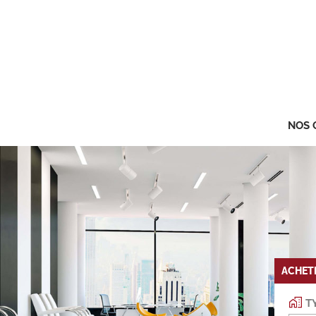
NOS 
ACHET
TY