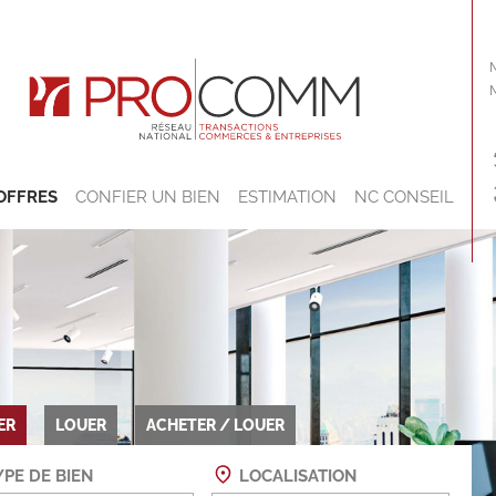
OFFRES
CONFIER UN BIEN
ESTIMATION
NC CONSEIL
ER
LOUER
ACHETER / LOUER
PE DE BIEN
LOCALISATION