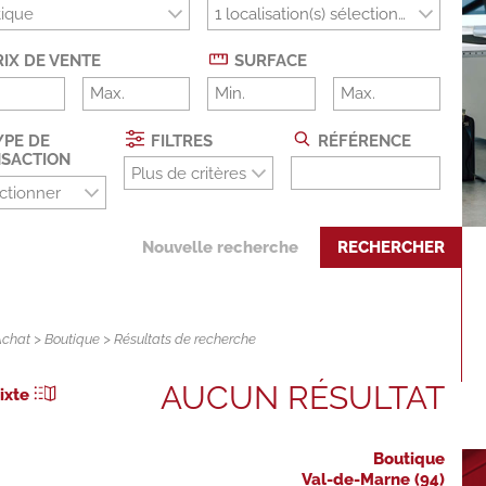
ique
IX DE VENTE
SURFACE
PE DE
FILTRES
RÉFÉRENCE
SACTION
Plus de critères
ctionner
Nouvelle recherche
RECHERCHER
Achat
>
Boutique
> Résultats de recherche
AUCUN RÉSULTAT
ixte
Boutique
Val-de-Marne (94)