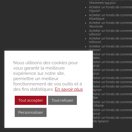
Vincennes (94300)
Acheter un fonds de commer
(75020)
Acheter un fonds de commer
Atlantique
Acheter un fonds de comme
Vaucluse
Acheter un fonds de commer
(28000)
Acheter un fonds de commer
(06000)
Acheter un fonds de comme
(57000)
Acheter un fonds de comme
Landes
Nous utilisons des cookies pour
Acheter un fonds de commer
(75015)
vous garantir la meilleure
Acheter un fonds de commer
expérience sur notre site,
(75011)
Acheter un fonds de comme
permettre un meilleur
Acheter un fonds de commerc
fonctionnement de vos outils et à
Acheter un fonds de commer
des fins statistiques.
En savoir plus
Aveyron
Acheter un fonds de commer
d'Oise
Tout accepter
Tout refuser
Acheter un fonds de commer
de-Marne
Acheter un fonds de commer
Personnaliser
(75003)
Acheter un fonds de commer
Denis (97400)