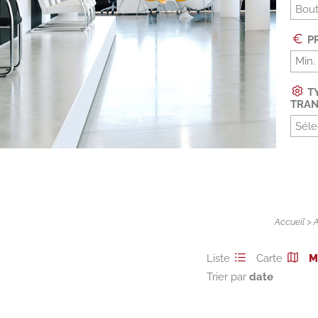
Bout
PR
TY
TRAN
Séle
Accueil
>
Liste
Carte
M
Trier par