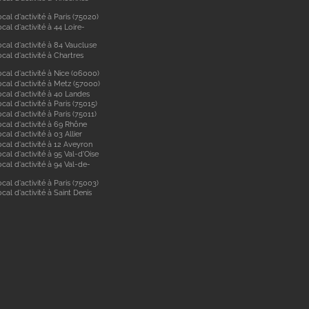
cal d'activité à Paris (75020)
cal d'activité à 44 Loire-
cal d'activité à 84 Vaucluse
cal d'activité à Chartres
cal d'activité à Nice (06000)
cal d'activité à Metz (57000)
cal d'activité à 40 Landes
cal d'activité à Paris (75015)
cal d'activité à Paris (75011)
ocal d'activité à 69 Rhône
cal d'activité à 03 Allier
cal d'activité à 12 Aveyron
cal d'activité à 95 Val-d'Oise
cal d'activité à 94 Val-de-
cal d'activité à Paris (75003)
cal d'activité à Saint Denis