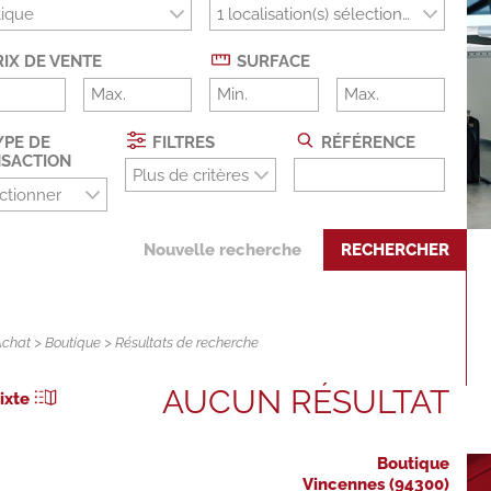
ique
IX DE VENTE
SURFACE
PE DE
FILTRES
RÉFÉRENCE
SACTION
Plus de critères
ctionner
Nouvelle recherche
RECHERCHER
Achat
>
Boutique
> Résultats de recherche
AUCUN RÉSULTAT
ixte
Boutique
Vincennes (94300)