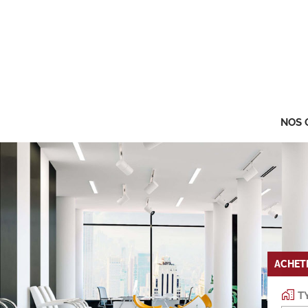
NOS 
ACHET
TY