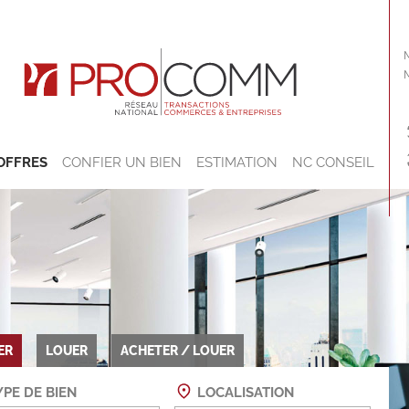
OFFRES
CONFIER UN BIEN
ESTIMATION
NC CONSEIL
ER
LOUER
ACHETER / LOUER
PE DE BIEN
LOCALISATION