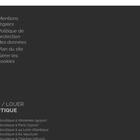
Mentions
légales
Politique de
protection
des données
Plan du site
Gérer les
cookies
 / LOUER
UTIQUE
boutique à Vincennes (94300)
boutique à Paris (75020)
boutique à 44 Loire-Atlantique
boutique à 84 Vaucluse
boutique à Chartres (28000)