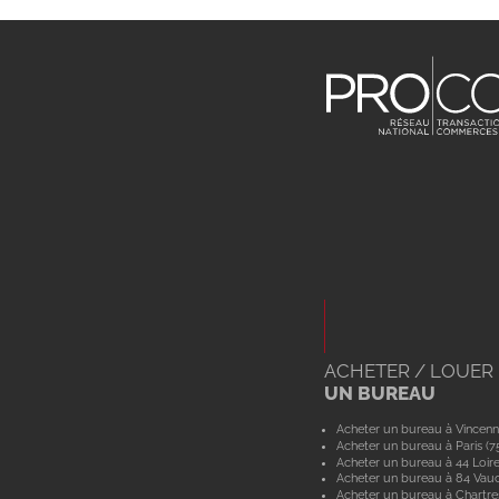
ACHETER / LOUER
UN BUREAU
Acheter un bureau à Vincenn
Acheter un bureau à Paris (7
Acheter un bureau à 44 Loir
Acheter un bureau à 84 Vau
Acheter un bureau à Chartre