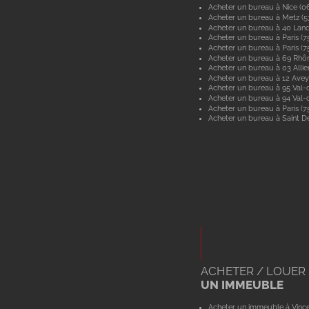
Acheter un bureau à Nice (0
Acheter un bureau à Metz (
Acheter un bureau à 40 Lan
Acheter un bureau à Paris (7
Acheter un bureau à Paris (7
Acheter un bureau à 69 Rhô
Acheter un bureau à 03 Allie
Acheter un bureau à 12 Ave
Acheter un bureau à 95 Val-d
Acheter un bureau à 94 Val
Acheter un bureau à Paris (7
Acheter un bureau à Saint De
ACHETER / LOUER
UN IMMEUBLE
Acheter un immeuble à Vinc