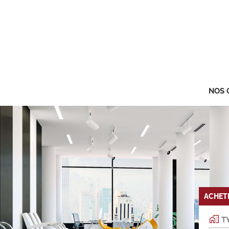
NOS 
ACHET
TY