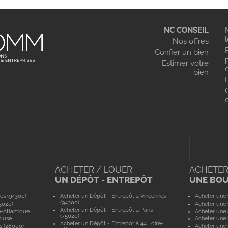
NC CONSEIL
Nos offres
Confier un bien
Estimer votre
bien
ACHETER / LOUER
ACHETER
UN DÉPÔT - ENTREPÔT
UNE BO
es (94300)
Acheter un Dépôt - Entrepôt à Vincennes
Acheter une 
(94300)
5020)
Acheter une 
Acheter un Dépôt - Entrepôt à Paris
e-Atlantique
Acheter une 
(75020)
cluse
Acheter une 
Acheter un Dépôt - Entrepôt à 44 Loire-
s (28000)
Acheter une 