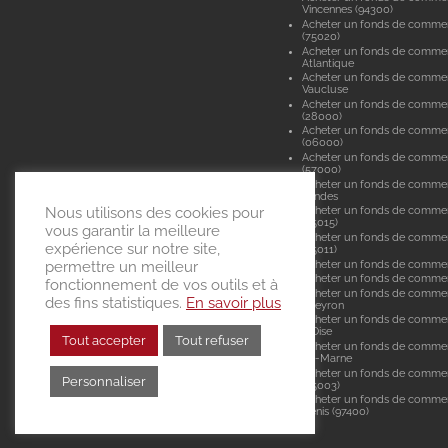
Vincennes (94300)
Acheter un fonds de commer
(75020)
Acheter un fonds de commer
Atlantique
Acheter un fonds de comme
Vaucluse
Acheter un fonds de commer
(28000)
Acheter un fonds de commer
(06000)
Acheter un fonds de comme
(57000)
Acheter un fonds de comme
Landes
Nous utilisons des cookies pour
Acheter un fonds de commer
(75015)
vous garantir la meilleure
Acheter un fonds de commer
expérience sur notre site,
(75011)
Acheter un fonds de comme
permettre un meilleur
Acheter un fonds de commerc
fonctionnement de vos outils et à
Acheter un fonds de commer
des fins statistiques.
En savoir plus
Aveyron
Acheter un fonds de commer
d'Oise
Tout accepter
Tout refuser
Acheter un fonds de commer
de-Marne
Acheter un fonds de commer
Personnaliser
(75003)
Acheter un fonds de commer
Denis (97400)