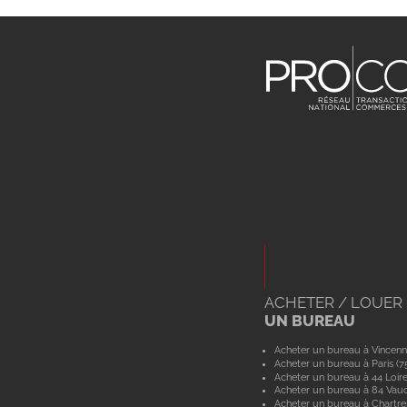
ACHETER / LOUER
UN BUREAU
Acheter un bureau à Vincenn
Acheter un bureau à Paris (7
Acheter un bureau à 44 Loir
Acheter un bureau à 84 Vau
Acheter un bureau à Chartre