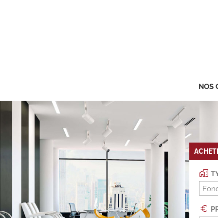
NOS 
ACHET
TY
Fon
PR