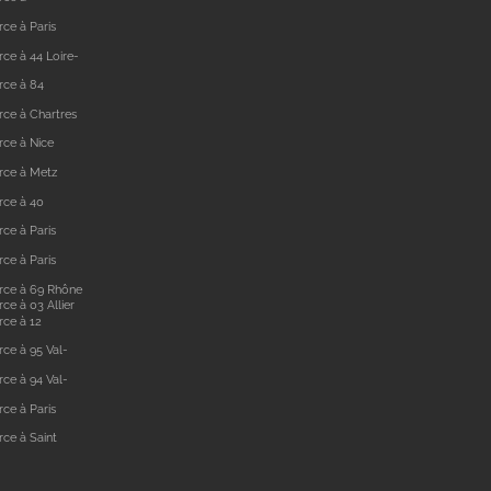
ce à Paris
ce à 44 Loire-
rce à 84
ce à Chartres
ce à Nice
rce à Metz
rce à 40
ce à Paris
ce à Paris
rce à 69 Rhône
e à 03 Allier
ce à 12
ce à 95 Val-
ce à 94 Val-
ce à Paris
ce à Saint