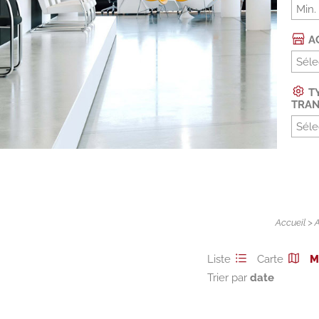
AC
Séle
TY
TRAN
Séle
Accueil
>
Liste
Carte
M
Trier par