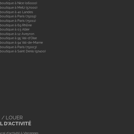
boutique à Nice (06000)
boutique à Metz (57000)
 boutique à 40 Landes
boutique à Paris (75015)
boutique à Paris (75011)
 boutique à 69 Rhône
boutique à 03 Allier
boutique à 12 Aveyron
boutique à 95 Val-d'Oise
 boutique à 94 Val-de-Marne
boutique à Paris (75003)
boutique à Saint Denis (97400)
 / LOUER
 D'ACTIVITÉ
cal d'activité à Vincennes