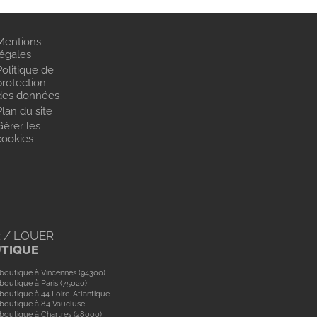
Mentions
légales
Politique de
protection
des données
Plan du site
Gérer les
cookies
 / LOUER
UTIQUE
boutique à Vincennes (94300)
boutique à Paris (75020)
boutique à 44 Loire-Atlantique
boutique à 84 Vaucluse
boutique à Chartres (28000)