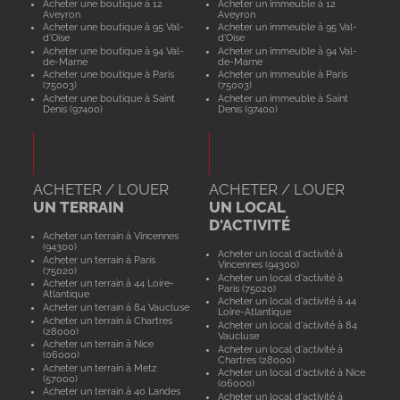
Acheter une boutique à 12
Acheter un immeuble à 12
Aveyron
Aveyron
Acheter une boutique à 95 Val-
Acheter un immeuble à 95 Val-
d'Oise
d'Oise
Acheter une boutique à 94 Val-
Acheter un immeuble à 94 Val-
de-Marne
de-Marne
Acheter une boutique à Paris
Acheter un immeuble à Paris
(75003)
(75003)
Acheter une boutique à Saint
Acheter un immeuble à Saint
Denis (97400)
Denis (97400)
ACHETER / LOUER
ACHETER / LOUER
UN TERRAIN
UN LOCAL
D'ACTIVITÉ
Acheter un terrain à Vincennes
(94300)
Acheter un local d'activité à
Acheter un terrain à Paris
Vincennes (94300)
(75020)
Acheter un local d'activité à
Acheter un terrain à 44 Loire-
Paris (75020)
Atlantique
Acheter un local d'activité à 44
Acheter un terrain à 84 Vaucluse
Loire-Atlantique
Acheter un terrain à Chartres
Acheter un local d'activité à 84
(28000)
Vaucluse
Acheter un terrain à Nice
Acheter un local d'activité à
(06000)
Chartres (28000)
Acheter un terrain à Metz
Acheter un local d'activité à Nice
(57000)
(06000)
Acheter un terrain à 40 Landes
Acheter un local d'activité à