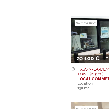
Ref. 693L841223
22 100 €
H.T. 
TASSIN-LA-DEM
LUNE (69160)
LOCAL COMMER
Location
130 m²
Ref. 693L840836