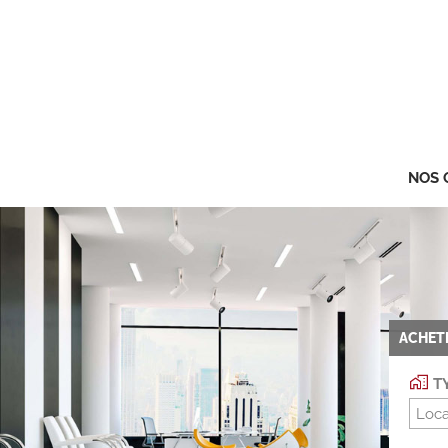
NOS 
ACHET
TY
Loca