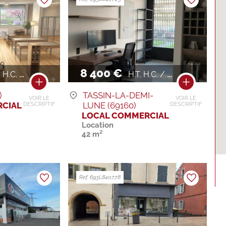
8 400 €
H.C. / AN
H.T. H.C. / AN
)
TASSIN-LA-DEMI-
VOIR LE
VOIR LE
LUNE (69160)
CIAL
DESCRIPTIF
DESCRIPTIF
LOCAL COMMERCIAL
Location
42 m²
Ref. 693L840778