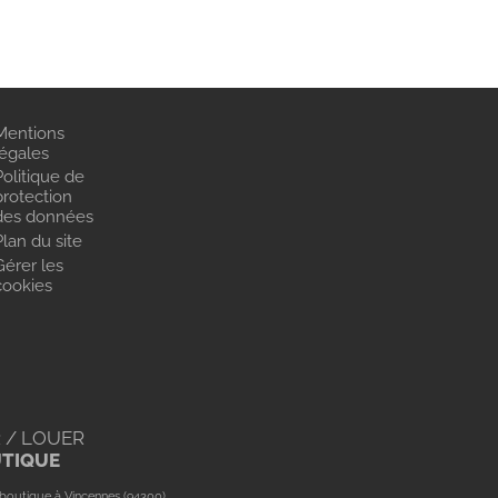
Mentions
légales
Politique de
protection
des données
Plan du site
Gérer les
cookies
 / LOUER
UTIQUE
boutique à Vincennes (94300)