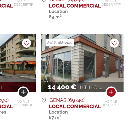
VOIR LE
VOIR LE
CIAL
LOCAL COMMERCIAL
DESCRIPTIF
DESCRIPTIF
Location
89 m²
Ref. 693B840120
14 400 €
I.
H.T. H.C. / AN
90)
GENAS (69740)
VOIR LE
VOIR LE
CIAL
LOCAL COMMERCIAL
DESCRIPTIF
DESCRIPTIF
res
Location
67 m²