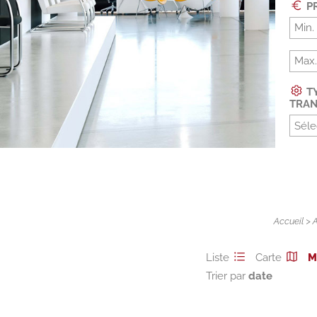
PR
TY
TRAN
Séle
Accueil
>
Liste
Carte
M
Trier par