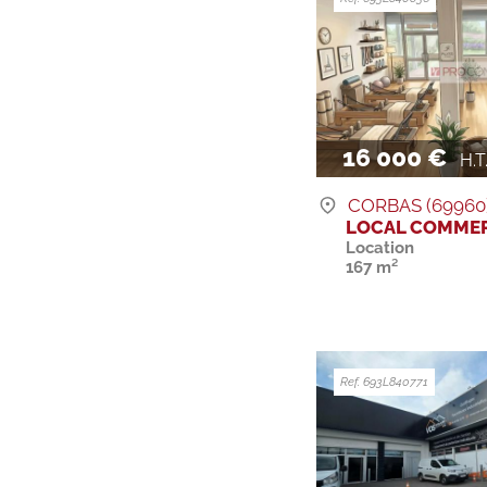
16 000 €
H.T. 
CORBAS (69960
LOCAL COMMER
Location
167 m²
Ref. 693L840771