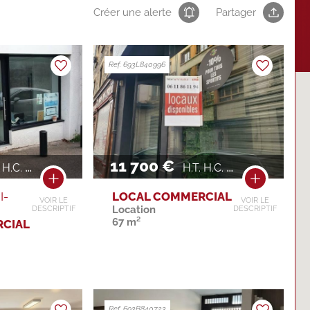
Créer une alerte
Partager
Ref. 693L840996
11 700 €
H.C. / AN
H.T. H.C. / AN
I-
LOCAL COMMERCIAL
VOIR LE
VOIR LE
Location
DESCRIPTIF
DESCRIPTIF
67 m²
CIAL
Ref. 693B840723