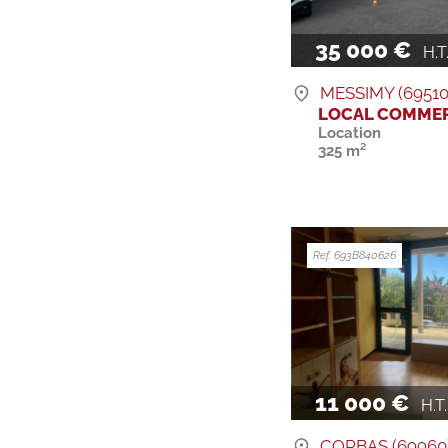
35 000 €
H.T. 
MESSIMY (69510
LOCAL COMMER
Location
325 m²
Ref. 693B840626
11 000 €
H.T. 
CORBAS (69960