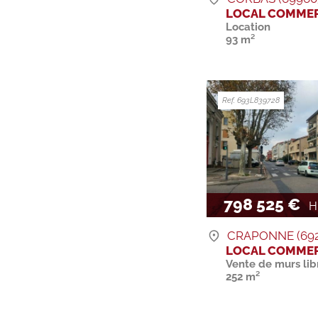
LOCAL COMMER
Location
93 m²
Ref. 693L839728
798 525 €
H.
CRAPONNE (692
LOCAL COMMER
Vente de murs lib
252 m²