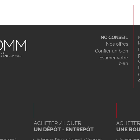
NC CONSEIL
Nos offres
Confier un bien
Estimer votre
bien
ACHETER / LOUER
ACHETER
UN DÉPÔT - ENTREPÔT
UNE BO
es (94300)
Acheter un Dépôt - Entrepôt à Vincennes
Acheter une 