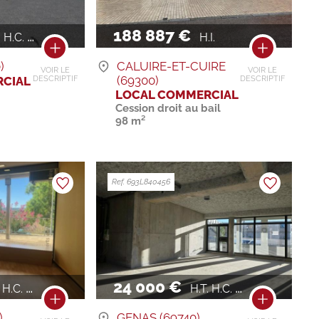
188 887 €
H.C. / AN
H.I.
)
CALUIRE-ET-CUIRE
VOIR LE
VOIR LE
(69300)
CIAL
DESCRIPTIF
DESCRIPTIF
LOCAL COMMERCIAL
Cession droit au bail
98 m²
Ref. 693L840456
24 000 €
H.C. / AN
H.T. H.C. / AN
)
GENAS (69740)