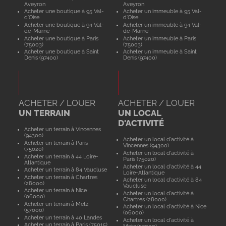
Aveyron
Aveyron
Acheter une boutique à 95 Val-
Acheter un immeuble à 95 Val-
d'Oise
d'Oise
Acheter une boutique à 94 Val-
Acheter un immeuble à 94 Val-
de-Marne
de-Marne
Acheter une boutique à Paris
Acheter un immeuble à Paris
(75003)
(75003)
Acheter une boutique à Saint
Acheter un immeuble à Saint
Denis (97400)
Denis (97400)
ACHETER / LOUER
ACHETER / LOUER
UN TERRAIN
UN LOCAL
D'ACTIVITÉ
Acheter un terrain à Vincennes
(94300)
Acheter un local d'activité à
Acheter un terrain à Paris
Vincennes (94300)
(75020)
Acheter un local d'activité à
Acheter un terrain à 44 Loire-
Paris (75020)
Atlantique
Acheter un local d'activité à 44
Acheter un terrain à 84 Vaucluse
Loire-Atlantique
Acheter un terrain à Chartres
Acheter un local d'activité à 84
(28000)
Vaucluse
Acheter un terrain à Nice
Acheter un local d'activité à
(06000)
Chartres (28000)
Acheter un terrain à Metz
Acheter un local d'activité à Nice
(57000)
(06000)
Acheter un terrain à 40 Landes
Acheter un local d'activité à
Acheter un terrain à Paris (75015)