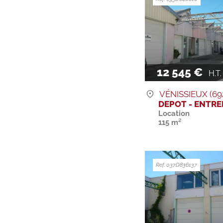
12 545 €
H.T. H
VÉNISSIEUX (69
DEPOT - ENTR
Location
115 m²
Ref. 037D836137