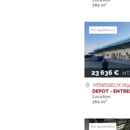
789 m²
Ref. 693D840071
23 636 €
H.T. 
VÉNISSIEUX (69
DEPOT - ENTR
Location
260 m²
Ref. 693D836614