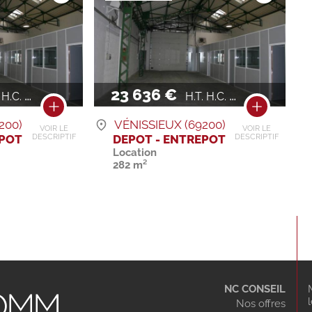
23 636 €
.C. / AN
H.T. H.C. / AN
200)
VÉNISSIEUX (69200)
VOIR LE
VOIR LE
EPOT
DEPOT - ENTREPOT
DESCRIPTIF
DESCRIPTIF
Location
282 m²
NC CONSEIL
Nos offres