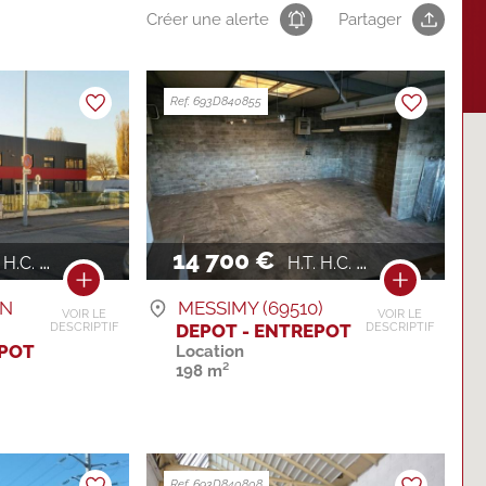
Créer une alerte
Partager
Ref. 693D840855
14 700 €
H.C. / AN
H.T. H.C. / AN
IN
MESSIMY (69510)
VOIR LE
VOIR LE
DEPOT - ENTREPOT
DESCRIPTIF
DESCRIPTIF
EPOT
Location
198 m²
Ref. 693D840808