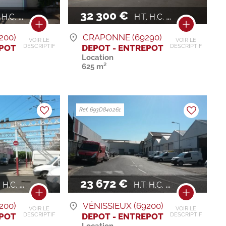
32 300 €
H.C. / AN
H.T. H.C. / AN
200)
CRAPONNE (69290)
VOIR LE
VOIR LE
EPOT
DEPOT - ENTREPOT
DESCRIPTIF
DESCRIPTIF
Location
625 m²
Ref. 693D840261
23 672 €
H.C. / AN
H.T. H.C. / AN
200)
VÉNISSIEUX (69200)
VOIR LE
VOIR LE
EPOT
DEPOT - ENTREPOT
DESCRIPTIF
DESCRIPTIF
Location