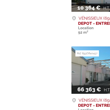
10 364 €
H.T. 
VÉNISSIEUX (69
DEPOT - ENTR
Location
92 m²
Ref. 693D840457
66 363 €
H.T. 
VÉNISSIEUX (69
DEPOT - ENTR
Location