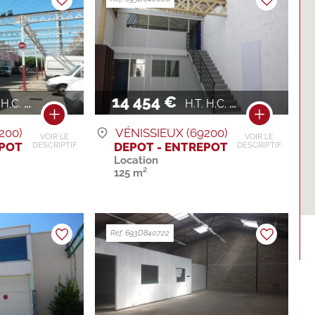
14 454 €
.C. / AN
H.T. H.C. / AN
200)
VÉNISSIEUX (69200)
VOIR LE
VOIR LE
EPOT
DEPOT - ENTREPOT
DESCRIPTIF
DESCRIPTIF
Location
125 m²
Ref. 693D840722