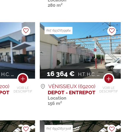
280 m²
Ref. 693D839964
16 364 €
H.C. / AN
H.T. H.C. / AN
200)
VÉNISSIEUX (69200)
VOIR LE
VOIR LE
EPOT
DEPOT - ENTREPOT
DESCRIPTIF
DESCRIPTIF
Location
156 m²
Ref. 693D837308