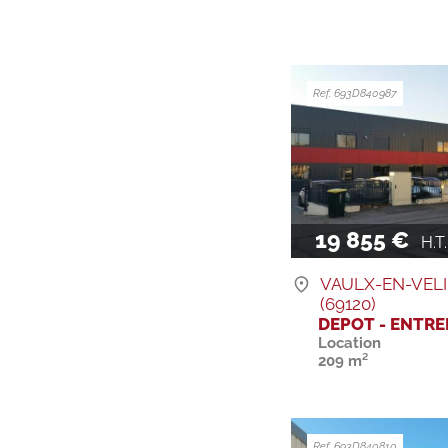
Ref. 693D840987
19 855 €
H.T. 
VAULX-EN-VEL
(69120)
DEPOT - ENTR
Location
209 m²
Ref. 693D840810