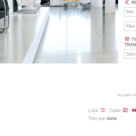
PR
TY
TRAN
Séle
Accueil
>
Liste
Carte
M
Trier par