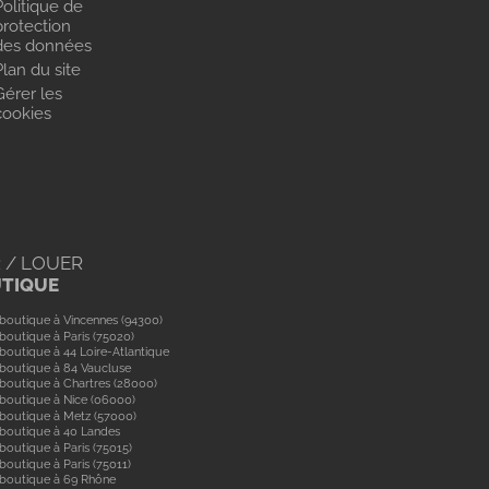
Politique de
protection
des données
Plan du site
Gérer les
cookies
 / LOUER
UTIQUE
boutique à Vincennes (94300)
boutique à Paris (75020)
boutique à 44 Loire-Atlantique
boutique à 84 Vaucluse
boutique à Chartres (28000)
boutique à Nice (06000)
boutique à Metz (57000)
 boutique à 40 Landes
boutique à Paris (75015)
boutique à Paris (75011)
 boutique à 69 Rhône