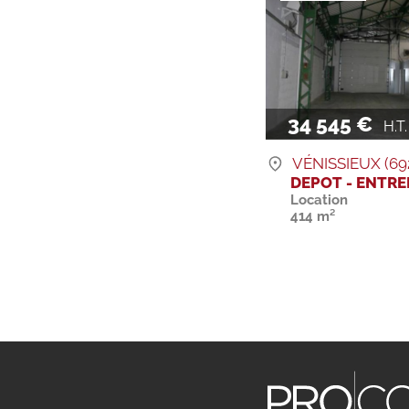
34 545 €
H.T. H
VÉNISSIEUX (69
DEPOT - ENTR
Location
414 m²