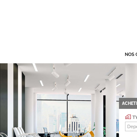
NOS 
ACHET
TY
Depo