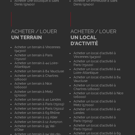
Acheter une boutique à Saint
Acheter un immeuble à Saint
Denis (97400)
Denis (97400)
ACHETER / LOUER
ACHETER / LOUER
UN TERRAIN
UN LOCAL
D'ACTIVITÉ
Acheter un terrain à Vincennes
(94300)
Acheter un local d'activité à
Acheter un terrain à Paris
Vincennes (94300)
(75020)
Acheter un local d'activité à
Acheter un terrain à 44 Loire-
Paris (75020)
Atlantique
Acheter un local d'activité à 44
Acheter un terrain à 84 Vaucluse
Loire-Atlantique
Acheter un terrain à Chartres
Acheter un local d'activité à 84
(28000)
Vaucluse
Acheter un terrain à Nice
Acheter un local d'activité à
(06000)
Chartres (28000)
Acheter un terrain à Metz
Acheter un local d'activité à Nice
(57000)
(06000)
Acheter un terrain à 40 Landes
Acheter un local d'activité à
Acheter un terrain à Paris (75015)
Metz (57000)
Acheter un terrain à Paris (75011)
Acheter un local d'activité à 40
Acheter un terrain à 69 Rhône
Landes
Acheter un terrain à 03 Allier
Acheter un local d'activité à
Paris (75015)
Acheter un terrain à 12 Aveyron
Acheter un local d'activité à
Acheter un terrain à 95 Val-
Paris (75011)
d'Oise
Acheter un local d'activité à 69
Acheter un terrain à 94 Val-de-